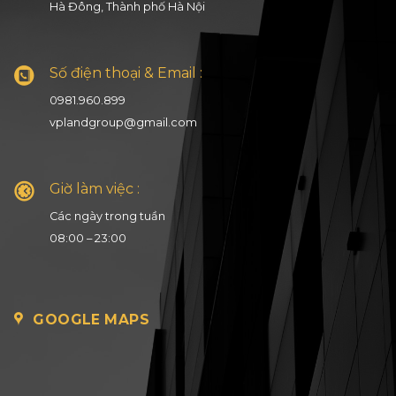
Hà Đông, Thành phố Hà Nội
Số điện thoại & Email :
0981.960.899
vplandgroup@gmail.com
Giờ làm việc :
Các ngày trong tuần
08:00 – 23:00
GOOGLE MAPS