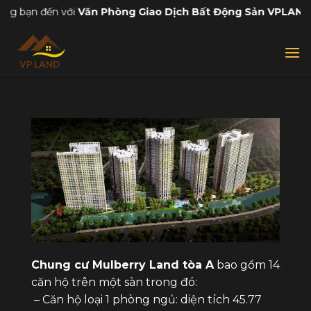
Skip
đến với
Văn Phòng Giao Dịch Bất Động Sản VPLAND
to
content
Chung cư Mulberry Land tòa A
bao gồm 14
căn hộ trên một sàn trong đó:
– Căn hộ loại 1 phòng ngủ: diện tích 45.77