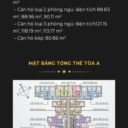
m²
– Căn hộ loại 2 phòng ngủ: diện tích 88.83
m², 88.96 m², 90.11 m²
– Căn hộ loại 3 phòng ngủ: diện tích121.15
m², 118.19 m², 113.17 m²
– Căn hộ kép: 80.86 m²
MẶT BẰNG TỔNG THỂ TÒA A