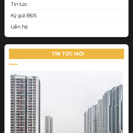
Tin tức
Ký gửi BĐS
Liên hệ
TIN TỨC MỚI