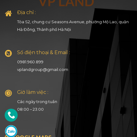
Địa chỉ :
Tòa S2, chung cư Seasons Avenue, phường Mộ Lao, quận
Hà Đông, Thành phố Hà Nội
Số điện thoại & Email :
0981.960.899
vplandgroup@gmail.com
Giờ làm việc :
Các ngày trong tuần
08:00 – 23:00