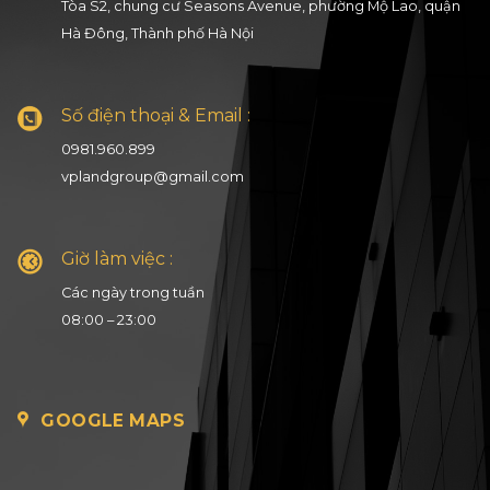
Tòa S2, chung cư Seasons Avenue, phường Mộ Lao, quận
Hà Đông, Thành phố Hà Nội
Số điện thoại & Email :
0981.960.899
vplandgroup@gmail.com
Giờ làm việc :
Các ngày trong tuần
08:00 – 23:00
GOOGLE MAPS